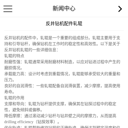
新闻中心
反井钻机配件轧辊
反井钻机的配件中，轧辊是一个重要的组成部分。轧辊主要用于支
持和引导钻杆，确保钻机在工作时的稳定性和高效性。以下是关于
反井钻机轧辊的一些详细信息：
轧辊的特点
耐磨性强：轧辊通常采用耐磨材料制造，以应对钻进过程中产生的
磨损情况。
承载能力高：设计时考虑到重载情况，轧辊能够承受较大的重量和
压力。
良好的自润滑性：一些轧辊配备自润滑装置，减少摩擦，提高使用
寿命。
轧辊的作用
支撑和导向：轧辊为钻杆提供支撑，确保其在钻探过程中的稳定
性，避免倾斜或偏移。
降低摩擦：通过滚动减少钻杆与钻井壁之间的摩擦力，从而提高
drilling efficiency（钻探效率）。
优化轨迹：轧辊帮助维持钻探的正确轨迹，确保达到预定深度和位