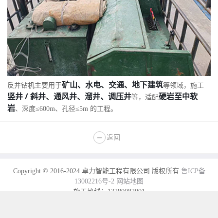
矿山、水电、交通、地下建筑
反井钻机主要用于
等领域，施工
竖井 / 斜井、通风井、溜井、调压井
硬岩至中软
等，适配
岩
、深度≤600m、孔径≤5m 的工程。
返回
Copyright © 2016-2024 卓力智能工程有限公司 版权所有
鲁ICP备
13002216号-2
网站地图
施工热线：13280082001
电话：0537-7970778 2558089 传真：0537-2208001