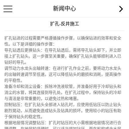
新闻中心
扩孔-反井施工
扩孔钻进的过程需要严格遵循操作步骤，以确保钻进的效率和安全
性。以下是详细的操作步骤：
导孔钻透后更换钻头：在导孔钻透后，需将导孔钻头卸下，并立即
接上扩孔钻头。这一步骤至关重要，确保扩孔钻头能够顺利进入已
钻好的导孔。
调节动力水龙头出轴转速：在进行扩孔作业之前，要将动力水龙头
的出轴转速调节至低速。这可以降低钻头的磨损和消耗，提高操作
的平稳性。
准备冷却和消尘设备：拆除冲洗液软管，并准备好用于冷却钻头和
消尘的水管，将其连接到导孔处。在扩孔过程中，保持钻头的冷却
与清洁是非常重要的，以避免过热和堵塞。
控制钻压：在扩孔钻头全部进入钻孔时，应使用低钻压以防止钻头
剧烈晃动，从而避免造成钻头及钻具的损坏。使用较小的钻压有助
于保持钻头的稳定性。
根据地层情况调整钻压：扩孔时钻压的大小需根据地层情况进行合
理调整。在地层较坚硬时，可以适当增加钻压，而在松软或含水层