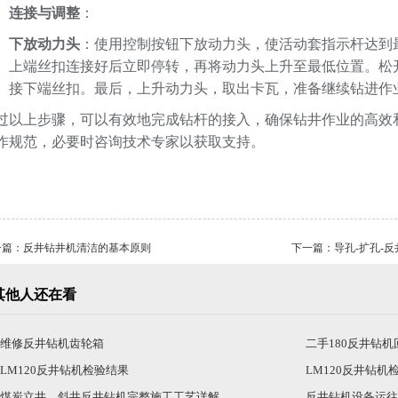
连接与调整
：
下放动力头
：使用控制按钮下放动力头，使活动套指示杆达到
上端丝扣连接好后立即停转，再将动力头上升至最低位置。松
接下端丝扣。最后，上升动力头，取出卡瓦，准备继续钻进作
过以上步骤，可以有效地完成钻杆的接入，确保钻井作业的高效
作规范，必要时咨询技术专家以获取支持。
一篇：
反井钻井机清洁的基本原则
下一篇：
导孔-扩孔-
其他人还在看
维修反井钻机齿轮箱
二手180反井钻
LM120反井钻机检验结果
LM120反井钻机
煤炭立井、斜井反井钻机完整施工工艺详解
反井钻机设备运往